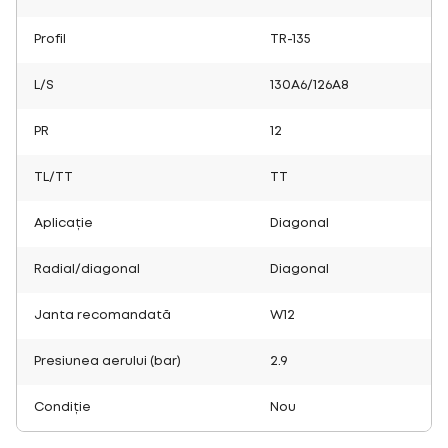
Profil
TR-135
L/S
130A6/126A8
PR
12
TL/TT
TT
Aplicație
Diagonal
Radial/diagonal
Diagonal
Janta recomandată
W12
Presiunea aerului (bar)
2.9
Condiție
Nou