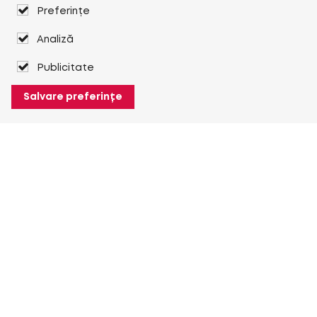
Preferințe
Analiză
Publicitate
Salvare preferințe
Despre Heuver
Despre Heuver
Istoric
Mai multe Despre Heuver