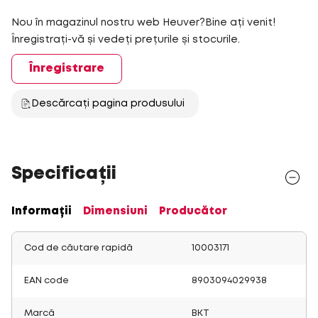
Nou în magazinul nostru web Heuver?Bine ați venit!
Înregistrați-vă și vedeți prețurile și stocurile.
Înregistrare
Descărcați pagina produsului
Specificații
Informații
Dimensiuni
Producător
Cod de căutare rapidă
10003171
EAN code
8903094029938
Marcă
BKT