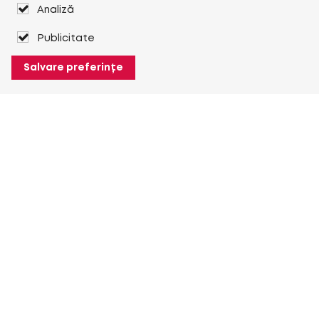
Analiză
Publicitate
Salvare preferințe
Despre Heuver
Despre Heuver
Istoric
Mai multe Despre Heuver