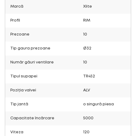
Marcă
Xlite
Profil
RIM
Prezoane
10
Tip gaura prezoane
Ø32
Număr găuri ventilare
10
Tipul supapei
TR452
Poziția valvei
ALV
Tip jantă
o singură piesa
Capacitate încărcare
5000
Viteza
120