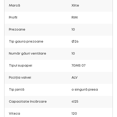
Marcă
Xlite
Profil
RIM
Prezoane
10
Tip gaura prezoane
Ø26
Număr găuri ventilare
10
Tipul supapei
70MS 07
Poziția valvei
ALV
Tip jantă
o singură piesa
Capacitate încărcare
4125
Viteza
120