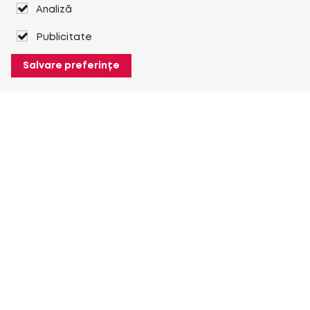
Analiză
Publicitate
Salvare preferințe
Despre Heuver
Despre Heuver
Istoric
Mai multe Despre Heuver