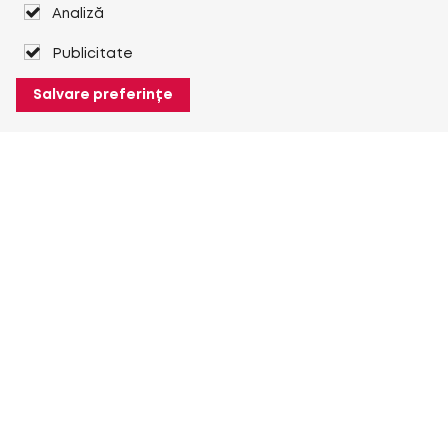
Analiză
Publicitate
Salvare preferințe
Despre Heuver
Despre Heuver
Istoric
Mai multe Despre Heuver