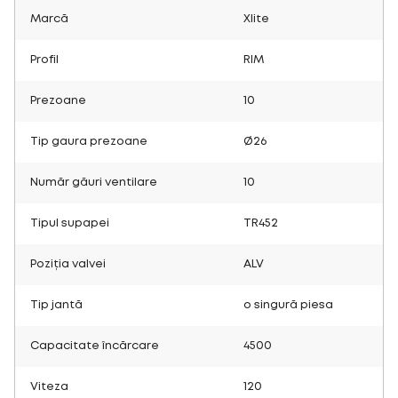
Marcă
Xlite
Profil
RIM
Prezoane
10
Tip gaura prezoane
Ø26
Număr găuri ventilare
10
Tipul supapei
TR452
Poziția valvei
ALV
Tip jantă
o singură piesa
Capacitate încărcare
4500
Viteza
120