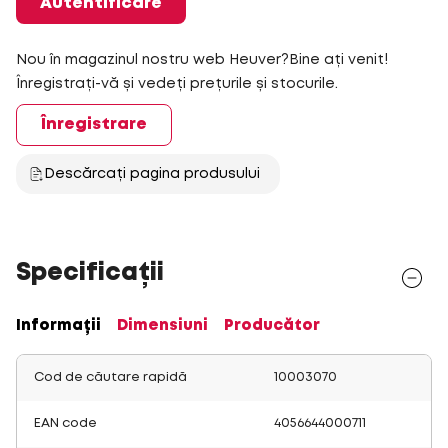
Autentificare
Nou în magazinul nostru web Heuver?Bine ați venit!
Înregistrați-vă și vedeți prețurile și stocurile.
Înregistrare
Descărcați pagina produsului
Specificații
Informații
Dimensiuni
Producător
Cod de căutare rapidă
10003070
EAN code
4056644000711