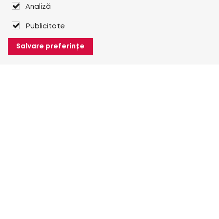
Analiză
Publicitate
Salvare preferințe
Despre Heuver
Despre Heuver
Istoric
Mai multe Despre Heuver