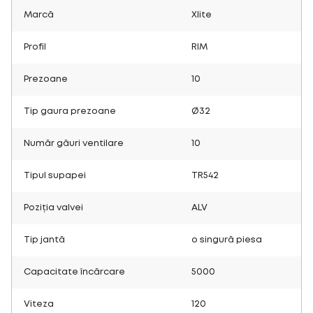
Marcă
Xlite
Profil
RIM
Prezoane
10
Tip gaura prezoane
Ø32
Număr găuri ventilare
10
Tipul supapei
TR542
Poziția valvei
ALV
Tip jantă
o singură piesa
Capacitate încărcare
5000
Viteza
120