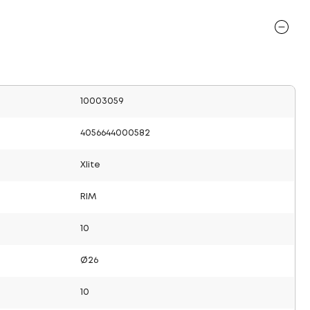
10003059
4056644000582
Xlite
RIM
10
Ø26
10