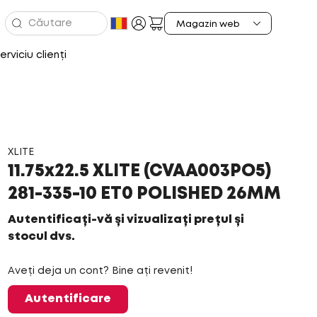
erviciu clienți
XLITE
11.75x22.5 XLITE (CVAA003PO5)
281-335-10 ET0 POLISHED 26MM
Autentificați-vă și vizualizați prețul și
stocul dvs.
Aveți deja un cont? Bine ați revenit!
Autentificare