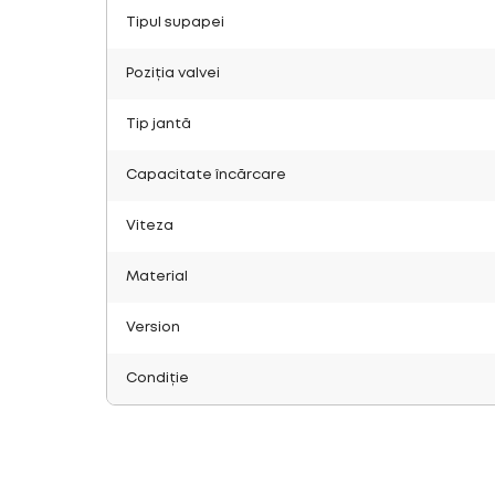
Tipul supapei
Poziția valvei
Tip jantă
Capacitate încărcare
Viteza
Material
Version
Condiție