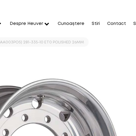
Despre Heuver
Cunoaștere
Stiri
Contact
S
(CVAA003PO5) 281-335-10 ET0 POLISHED 26MM