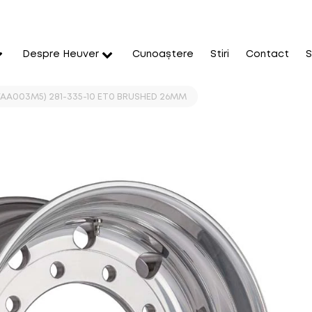
Despre Heuver
Cunoaștere
Stiri
Contact
S
(CVAA003M5) 281-335-10 ET0 BRUSHED 26MM