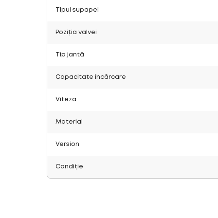
Tipul supapei
Poziția valvei
Tip jantă
Capacitate încărcare
Viteza
Material
Version
Condiție