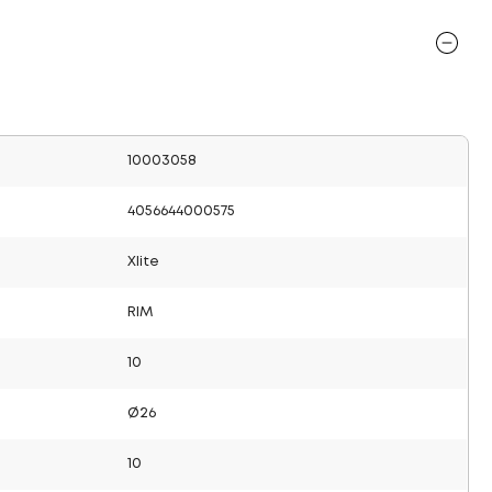
10003058
4056644000575
Xlite
RIM
10
Ø26
10