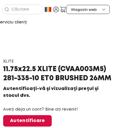
erviciu clienți
XLITE
11.75x22.5 XLITE (CVAA003M5)
281-335-10 ET0 BRUSHED 26MM
Autentificați-vă și vizualizați prețul și
stocul dvs.
Aveți deja un cont? Bine ați revenit!
Autentificare