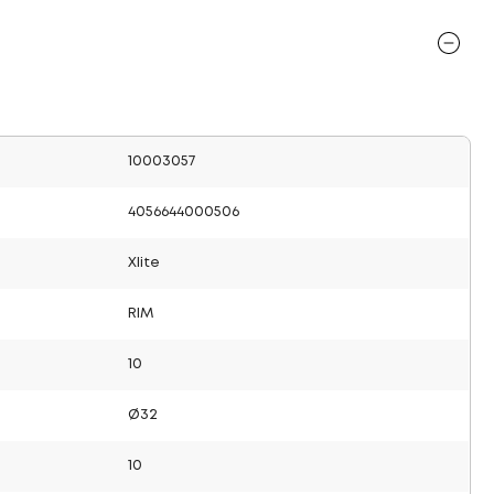
10003057
4056644000506
Xlite
RIM
10
Ø32
10