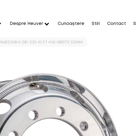
Despre Heuver
Cunoaștere
Stiri
Contact
S
CVAA122XB+) 281-335-10 ET+145 XBRITE 32MM