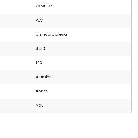
70MS 07
ALV
o singură piesa
3650
120
Aluminiu
Xbrite
Nou