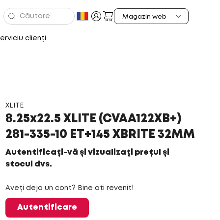
erviciu clienți
XLITE
8.25x22.5 XLITE (CVAA122XB+)
281-335-10 ET+145 XBRITE 32MM
Autentificați-vă și vizualizați prețul și
stocul dvs.
Aveți deja un cont? Bine ați revenit!
Autentificare