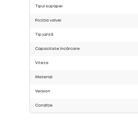
Tipul supapei
Poziția valvei
Tip jantă
Capacitate încărcare
Viteza
Material
Version
Condiție