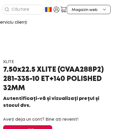
erviciu clienți
XLITE
7.50x22.5 XLITE (CVAA288P2)
281-335-10 ET+140 POLISHED
32MM
Autentificați-vă și vizualizați prețul și
stocul dvs.
Aveți deja un cont? Bine ați revenit!