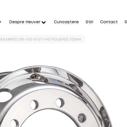
Despre Heuver
Cunoaștere
Stiri
Contact
S
CVAA288P2) 281-335-10 ET+140 POLISHED 32MM