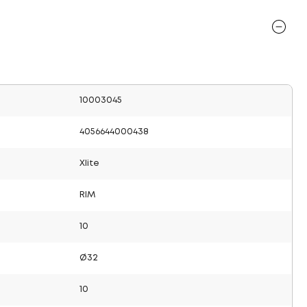
10003045
4056644000438
Xlite
RIM
10
Ø32
10