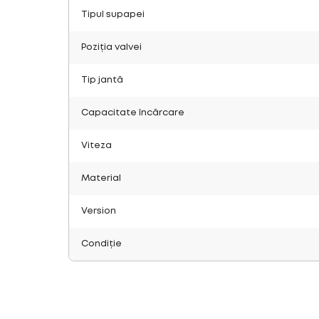
Tipul supapei
Poziția valvei
Tip jantă
Capacitate încărcare
Viteza
Material
Version
Condiție