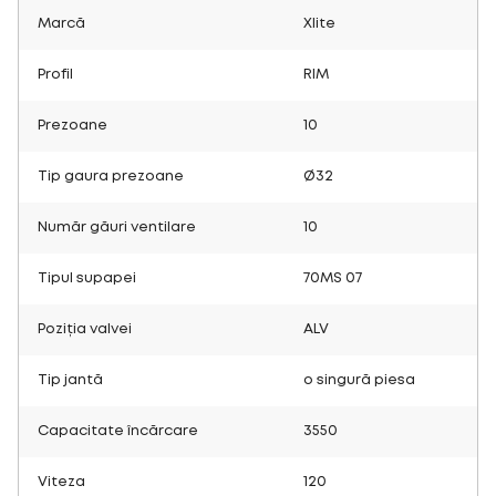
Marcă
Xlite
Profil
RIM
Prezoane
10
Tip gaura prezoane
Ø32
Număr găuri ventilare
10
Tipul supapei
70MS 07
Poziția valvei
ALV
Tip jantă
o singură piesa
Capacitate încărcare
3550
Viteza
120