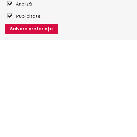
Analiză
Publicitate
Salvare preferințe
Despre Heuver
Despre Heuver
Istoric
Mai multe Despre Heuver