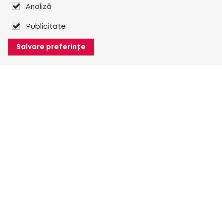
Analiză
Publicitate
Salvare preferințe
Despre Heuver
Despre Heuver
Istoric
Mai multe Despre Heuver