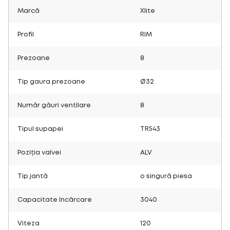
Marcă
Xlite
Profil
RIM
Prezoane
8
Tip gaura prezoane
Ø32
Număr găuri ventilare
8
Tipul supapei
TR543
Poziția valvei
ALV
Tip jantă
o singură piesa
Capacitate încărcare
3040
Viteza
120