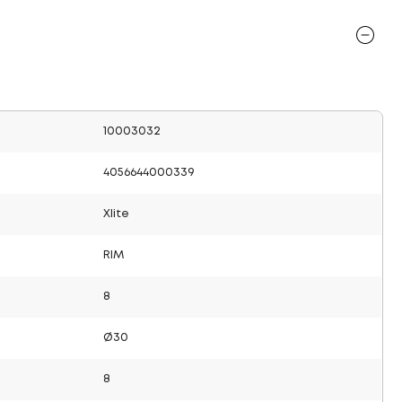
10003032
4056644000339
Xlite
RIM
8
Ø30
8