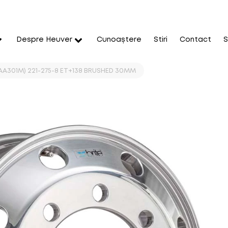
Despre Heuver
Cunoaștere
Stiri
Contact
S
CVAA301M) 221-275-8 ET+138 BRUSHED 30MM