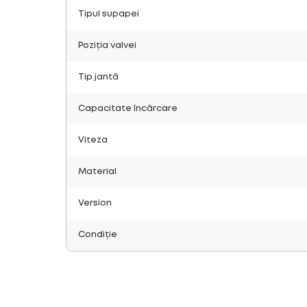
Tipul supapei
Poziția valvei
Tip jantă
Capacitate încărcare
Viteza
Material
Version
Condiție