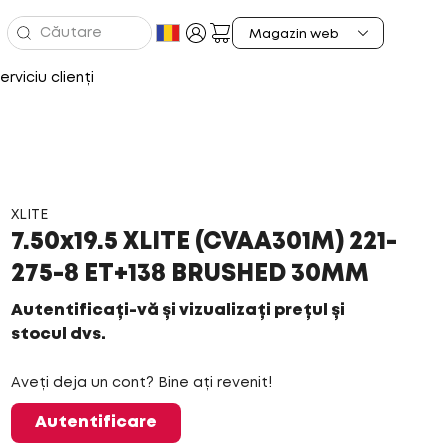
erviciu clienți
XLITE
7.50x19.5 XLITE (CVAA301M) 221-
275-8 ET+138 BRUSHED 30MM
Autentificați-vă și vizualizați prețul și
stocul dvs.
Aveți deja un cont? Bine ați revenit!
Autentificare