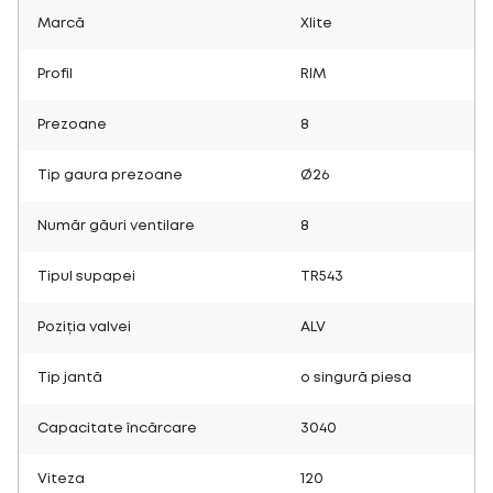
Marcă
Xlite
Profil
RIM
Prezoane
8
Tip gaura prezoane
Ø26
Număr găuri ventilare
8
Tipul supapei
TR543
Poziția valvei
ALV
Tip jantă
o singură piesa
Capacitate încărcare
3040
Viteza
120