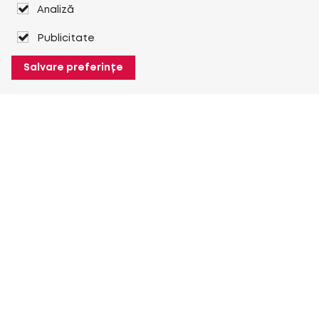
Analiză
Publicitate
Salvare preferințe
Despre Heuver
Despre Heuver
Istoric
Mai multe Despre Heuver