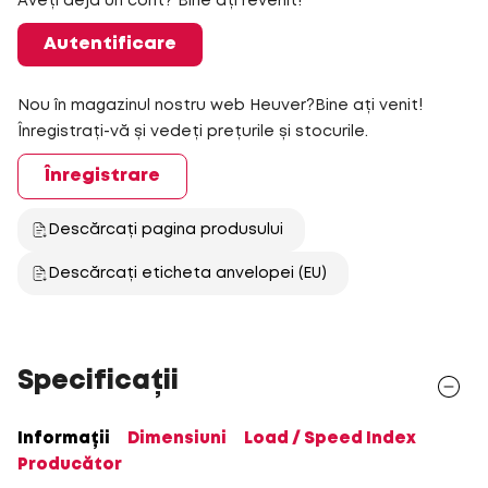
Aveți deja un cont? Bine ați revenit!
Autentificare
Nou în magazinul nostru web Heuver?Bine ați venit!
Înregistrați-vă și vedeți prețurile și stocurile.
Înregistrare
Descărcați pagina produsului
Descărcați eticheta anvelopei (EU)
Specificații
Informații
Dimensiuni
Load / Speed Index
Producător