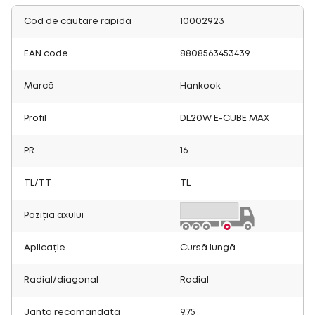
Cod de căutare rapidă
10002923
EAN code
8808563453439
Marcă
Hankook
Profil
DL20W E-CUBE MAX
PR
16
TL/TT
TL
Poziția axului
Aplicație
Cursă lungă
Radial/diagonal
Radial
Janta recomandată
9.75