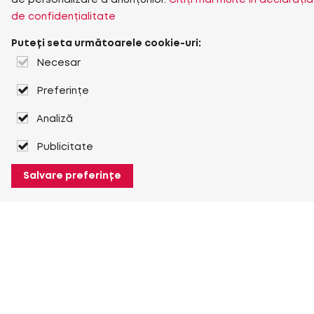
de personalizare a anunțurilor.
Citiți mai multe în declarația
de confidențialitate
Puteți seta următoarele cookie-uri:
Necesar
Preferințe
Analiză
Publicitate
Salvare preferințe
Despre Heuver
Despre Heuver
Istoric
Mai multe Despre Heuver