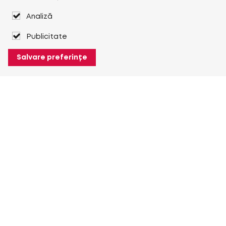
Analiză
Publicitate
Salvare preferințe
Despre Heuver
Despre Heuver
Istoric
Mai multe Despre Heuver