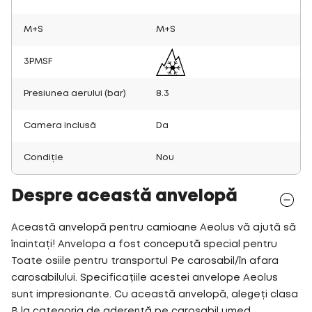
M+S
M+S
3PMSF
Presiunea aerului (bar)
8.3
Camera inclusă
Da
Condiție
Nou
Despre această anvelopă
Această anvelopă pentru camioane Aeolus vă ajută să
înaintați! Anvelopa a fost concepută special pentru
Toate osiile pentru transportul Pe carosabil/în afara
carosabilului. Specificațiile acestei anvelope Aeolus
sunt impresionante. Cu această anvelopă, alegeți clasa
B la categoria de aderență pe carosabil umed.