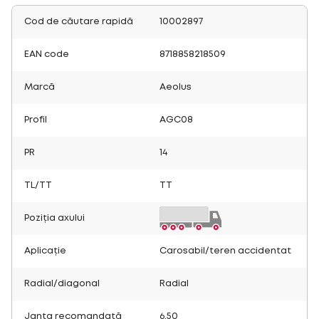
Cod de căutare rapidă
10002897
EAN code
8718858218509
Marcă
Aeolus
Profil
AGC08
PR
14
TL/TT
TT
Poziția axului
Aplicație
Carosabil/teren accidentat
Radial/diagonal
Radial
Janta recomandată
6.50