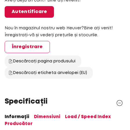
Aveți deja un cont? Bine ați revenit!
Autentificare
Nou în magazinul nostru web Heuver?Bine ați venit!
Înregistrați-vă și vedeți prețurile și stocurile.
Înregistrare
Descărcați pagina produsului
Descărcați eticheta anvelopei (EU)
Specificații
Informații
Dimensiuni
Load / Speed Index
Producător