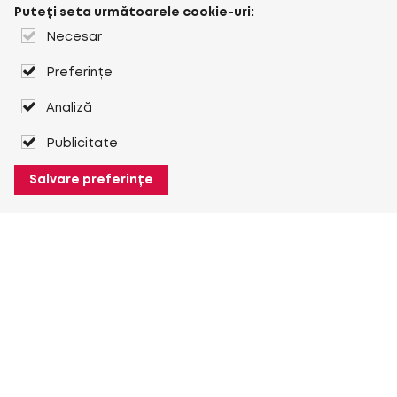
Puteți seta următoarele cookie-uri:
Necesar
Preferințe
Analiză
Publicitate
Salvare preferințe
Despre Heuver
Despre Heuver
Istoric
Mai multe Despre Heuver
Heuver pentru mine