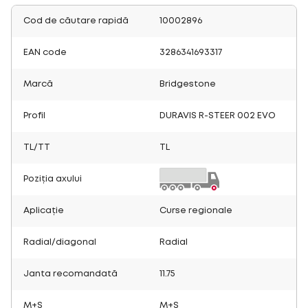
Cod de căutare rapidă
10002896
EAN code
3286341693317
Marcă
Bridgestone
Profil
DURAVIS R-STEER 002 EVO
TL/TT
TL
Poziția axului
Aplicație
Curse regionale
Radial/diagonal
Radial
Janta recomandată
11.75
M+S
M+S