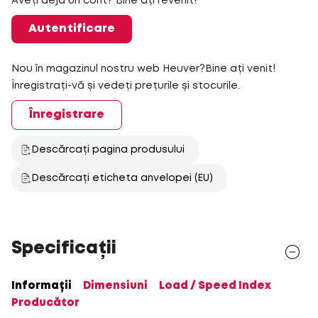
Aveți deja un cont? Bine ați revenit!
Autentificare
Nou în magazinul nostru web Heuver?Bine ați venit!
Înregistrați-vă și vedeți prețurile și stocurile.
Înregistrare
Descărcați pagina produsului
Descărcați eticheta anvelopei (EU)
Specificații
Informații
Dimensiuni
Load / Speed Index
Producător