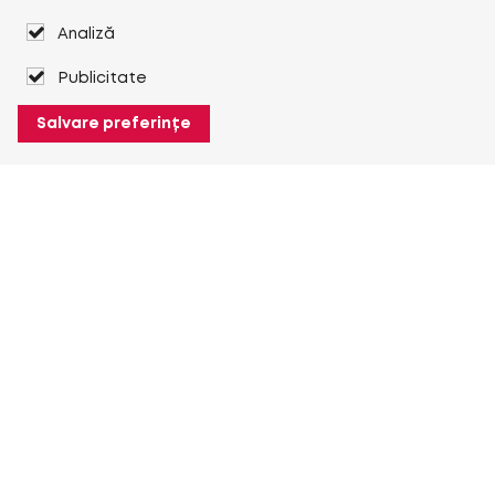
Analiză
Publicitate
Salvare preferințe
Despre Heuver
Despre Heuver
Istoric
Mai multe Despre Heuver
Heuver pentru mine
Conectare
Înregistrare