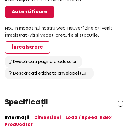
Aveți deja un cont? Bine ați revenit!
Autentificare
Nou în magazinul nostru web Heuver?Bine ați venit!
Înregistrați-vă și vedeți prețurile și stocurile.
Înregistrare
Descărcați pagina produsului
Descărcați eticheta anvelopei (EU)
Specificații
Informații
Dimensiuni
Load / Speed Index
Producător