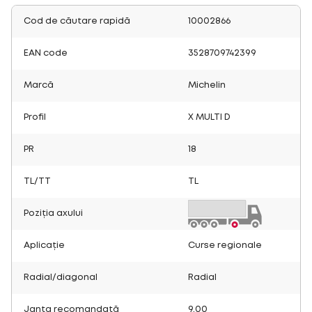
Cod de căutare rapidă
10002866
EAN code
3528709742399
Marcă
Michelin
Profil
X MULTI D
PR
18
TL/TT
TL
Poziția axului
Aplicație
Curse regionale
Radial/diagonal
Radial
Janta recomandată
9.00