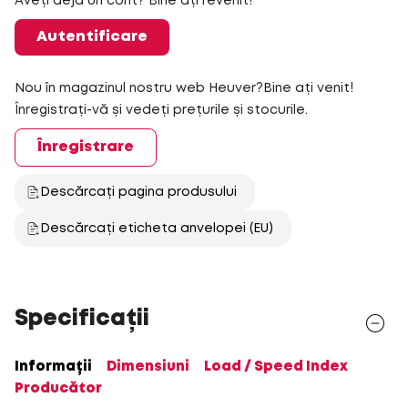
Aveți deja un cont? Bine ați revenit!
Autentificare
Nou în magazinul nostru web Heuver?Bine ați venit!
Înregistrați-vă și vedeți prețurile și stocurile.
Înregistrare
Descărcați pagina produsului
Descărcați eticheta anvelopei (EU)
Specificații
Informații
Dimensiuni
Load / Speed Index
Producător