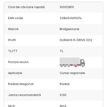
Cod de căutare rapidă
10002831
EAN code
3286341695014
Marcă
Bridgestone
Profil
DURAVIS R-DRIVE 002
TL/TT
TL
Poziția axului
Aplicație
Curse regionale
Radial/diagonal
Radial
Janta recomandată
9.00
M+S
M+S