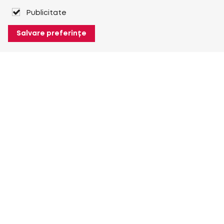
Publicitate
Salvare preferințe
Despre Heuver
Despre Heuver
Istoric
Mai multe Despre Heuver
Heuver pentru mine
Conectare
Înregistrare
Mai multe Heuver pentru mine