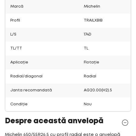
Marcă
Michelin
Profil
TRAILXBIB
L/S
174D
TL/TT
TL
Aplicație
Flotație
Radial/diagonal
Radial
Janta recomandată
AG20.00(H2).5
Condiție
Nou
Despre această anvelopă
Michelin 650/55R26.5 cu profil radial este o anvelopă