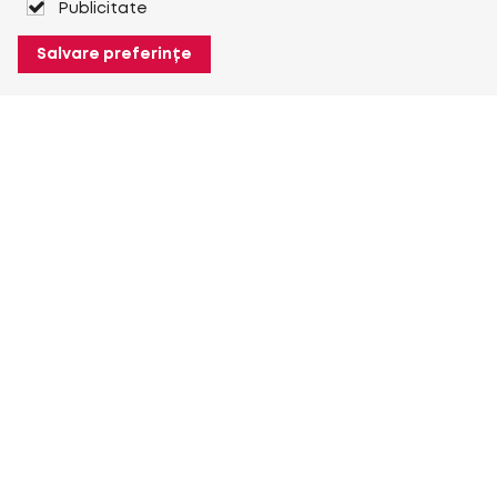
Publicitate
Salvare preferințe
Despre Heuver
Despre Heuver
Istoric
Mai multe Despre Heuver
Heuver pentru mine