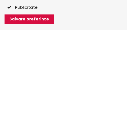
Publicitate
Salvare preferințe
Despre Heuver
Despre Heuver
Istoric
Mai multe Despre Heuver
Heuver pentru mine