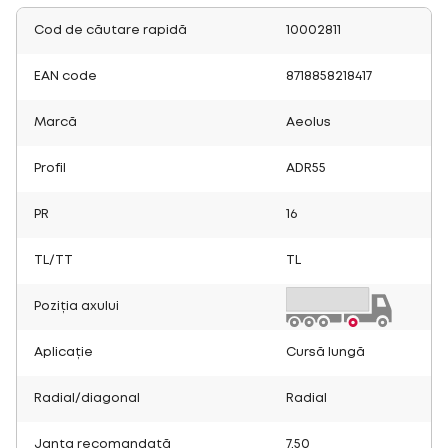
Cod de căutare rapidă
10002811
EAN code
8718858218417
Marcă
Aeolus
Profil
ADR55
PR
16
TL/TT
TL
Poziția axului
Aplicație
Cursă lungă
Radial/diagonal
Radial
Janta recomandată
7.50