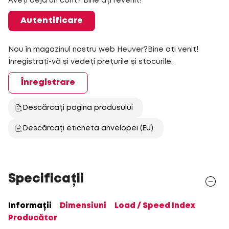
Aveți deja un cont? Bine ați revenit!
Autentificare
Nou în magazinul nostru web Heuver?Bine ați venit!
Înregistrați-vă și vedeți prețurile și stocurile.
Înregistrare
Descărcați pagina produsului
Descărcați eticheta anvelopei (EU)
Specificații
Informații
Dimensiuni
Load / Speed Index
Producător