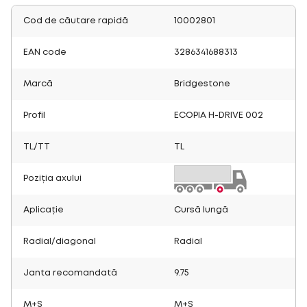
Cod de căutare rapidă
10002801
EAN code
3286341688313
Marcă
Bridgestone
Profil
ECOPIA H-DRIVE 002
TL/TT
TL
Poziția axului
Aplicație
Cursă lungă
Radial/diagonal
Radial
Janta recomandată
9.75
M+S
M+S