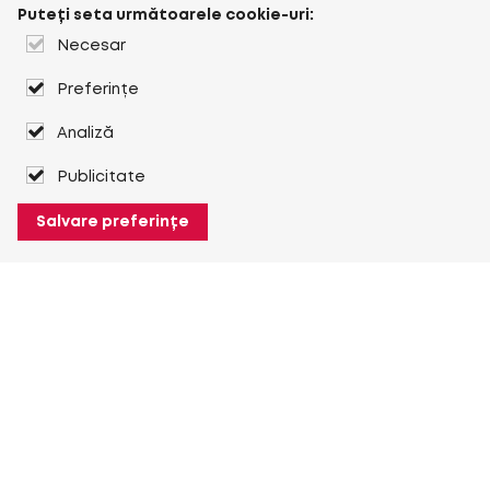
Puteți seta următoarele cookie-uri:
Necesar
Preferințe
Analiză
Publicitate
Salvare preferințe
Despre Heuver
Despre Heuver
Istoric
Mai multe Despre Heuver
Heuver pentru mine