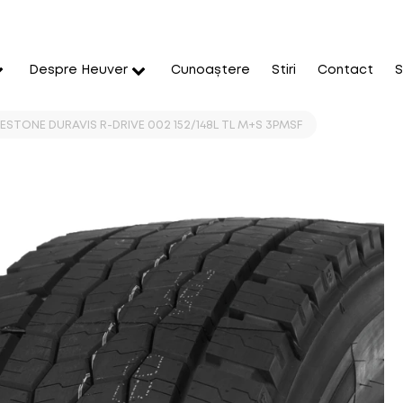
Despre Heuver
Cunoaștere
Stiri
Contact
S
ESTONE DURAVIS R-DRIVE 002 152/148L TL M+S 3PMSF