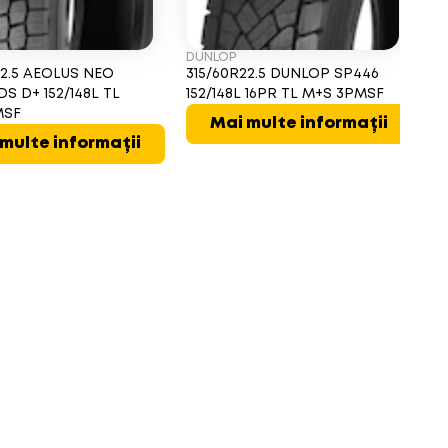
DUNLOP
RE
22.5 AEOLUS NEO
315/60R22.5 DUNLOP SP446
31
S D+ 152/148L TL
152/148L 16PR TL M+S 3PMSF
15
MSF
Mai multe informații
multe informații