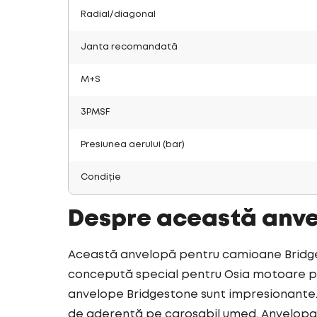
Radial/diagonal
Janta recomandată
M+S
3PMSF
Presiunea aerului (bar)
Condiție
Despre această anv
Această anvelopă pentru camioane Bridges
concepută special pentru Osia motoare pen
anvelope Bridgestone sunt impresionante. 
de aderență pe carosabil umed. Anvelopa 