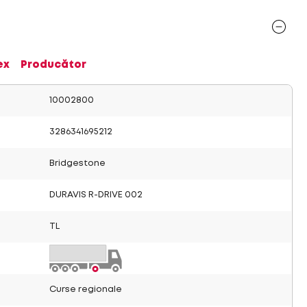
ex
Producător
10002800
3286341695212
Bridgestone
DURAVIS R-DRIVE 002
TL
Curse regionale