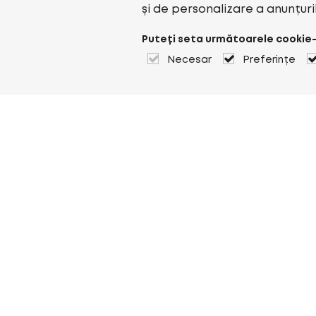
și de personalizare a anunțuri
Puteți seta următoarele cookie-
Necesar
Preferințe
Despre Heuver
Despre Heuver
Istoric
Mai multe Despre Heuver