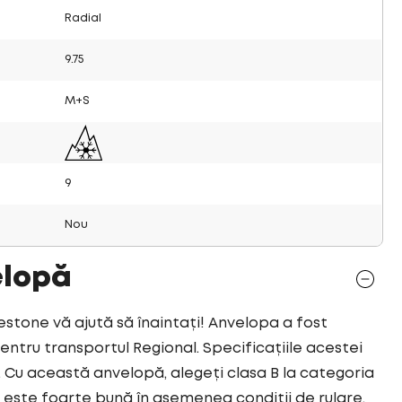
Radial
9.75
M+S
9
Nou
elopă
tone vă ajută să înaintați! Anvelopa a fost
tru transportul Regional. Specificațiile acestei
Cu această anvelopă, alegeți clasa B la categoria
este foarte bună în asemenea condiții de rulare.