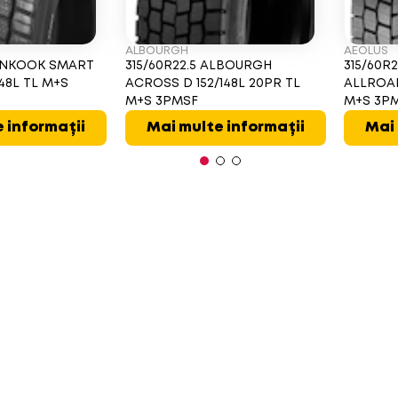
ALBOURGH
AEOLUS
HANKOOK SMART
315/60R22.5 ALBOURGH
315/60R
148L TL M+S
ACROSS D 152/148L 20PR TL
ALLROAD
M+S 3PMSF
M+S 3P
 informații
Mai multe informații
Mai 