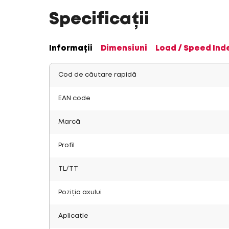
Specificații
Informații
Dimensiuni
Load / Speed Ind
Cod de căutare rapidă
EAN code
Marcă
Profil
TL/TT
Poziția axului
Aplicație