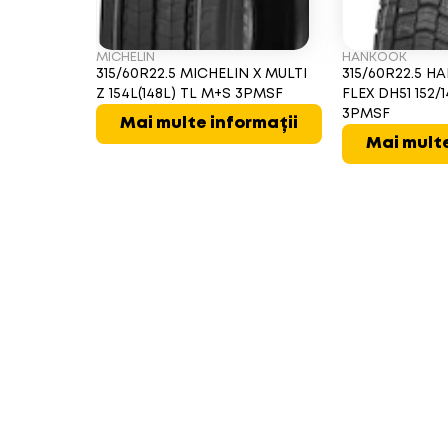
MICHELIN
HANKOOK
315/60R22.5 MICHELIN X MULTI
315/60R22.5 
Z 154L(148L) TL M+S 3PMSF
FLEX DH51 152/
3PMSF
Mai multe informații
Mai multe