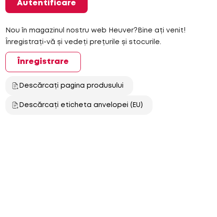
Autentificare
Nou în magazinul nostru web Heuver?Bine ați venit!
Înregistrați-vă și vedeți prețurile și stocurile.
Înregistrare
Descărcați pagina produsului
Descărcați eticheta anvelopei (EU)