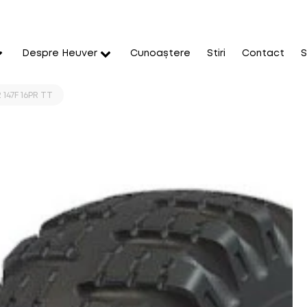
Despre Heuver
Cunoaștere
Stiri
Contact
S
147F 16PR TT