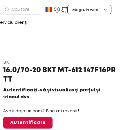
erviciu clienți
BKT
16.0/70-20 BKT MT-612 147F 16PR
TT
Autentificați-vă și vizualizați prețul și
stocul dvs.
Aveți deja un cont? Bine ați revenit!
Autentificare