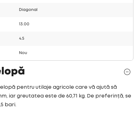
Diagonal
13.00
4.5
Nou
elopă
velopă pentru utilaje agricole care vă ajută să
mm, iar greutatea este de 60,71 kg. De preferință, se
5 bari.