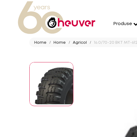
Produse
Home
Home
Agricol
16.0/70-20 BKT MT-612 