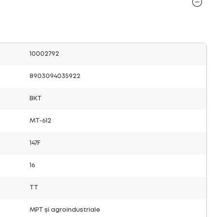
10002792
8903094035922
BKT
MT-612
147F
16
TT
MPT și agroindustriale