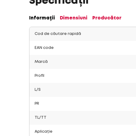
Specificații
Informații
Dimensiuni
Producător
Cod de căutare rapidă
EAN code
Marcă
Profil
L/S
PR
TL/TT
Aplicație