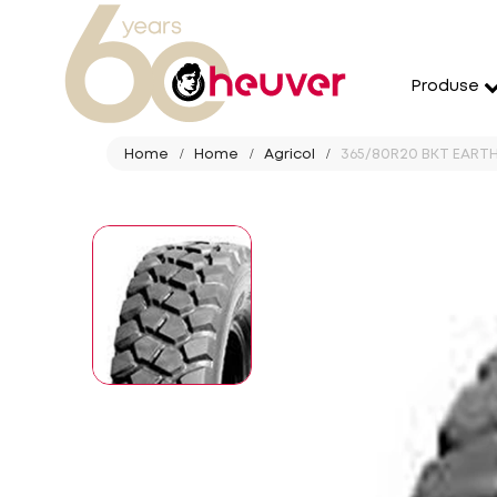
Produse
Home
Home
Agricol
365/80R20 BKT EARTH