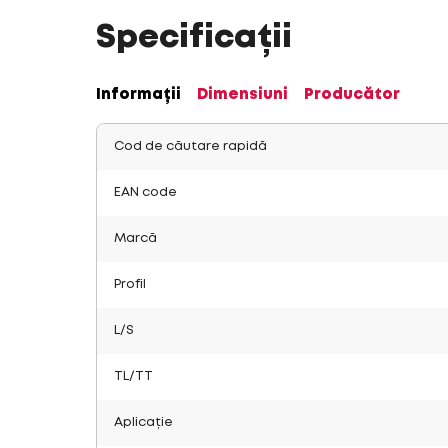
Specificații
Informații
Dimensiuni
Producător
Cod de căutare rapidă
EAN code
Marcă
Profil
L/S
TL/TT
Aplicație