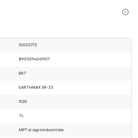
10002772
8903094061907
BKT
EARTHMAX SR-33
152K
TL
MPT și agroindustriale