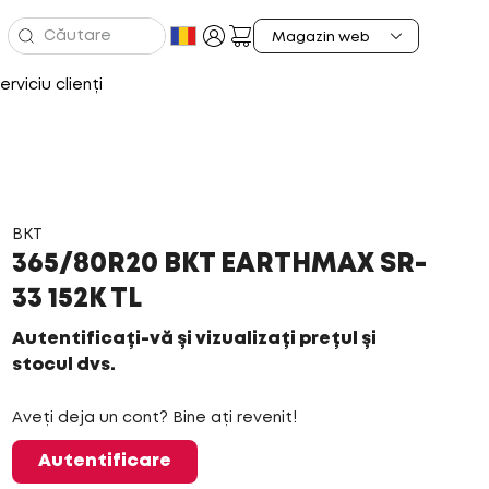
erviciu clienți
BKT
365/80R20 BKT EARTHMAX SR-
33 152K TL
Autentificați-vă și vizualizați prețul și
stocul dvs.
Aveți deja un cont? Bine ați revenit!
Autentificare