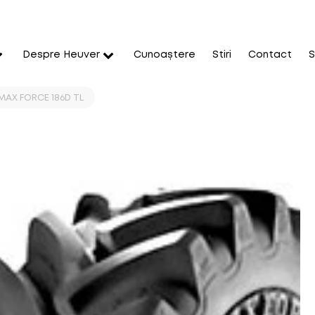
Despre Heuver
Cunoaștere
Stiri
Contact
S
IMAX FORCE 186D TL