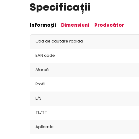
Specificații
Informații
Dimensiuni
Producător
Cod de căutare rapidă
EAN code
Marcă
Profil
L/S
TL/TT
Aplicație