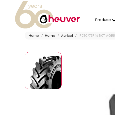
Produse
Home
Home
Agricol
IF 750/75R46 BKT AGR