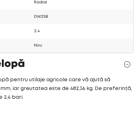
Radial
DW25B
2.4
Nou
elopă
opă pentru utilaje agricole care vă ajută să
5 mm, iar greutatea este de 482,36 kg. De preferință,
 2,4 bari.