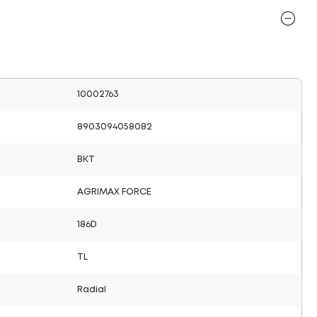
10002763
8903094058082
BKT
AGRIMAX FORCE
186D
TL
Radial