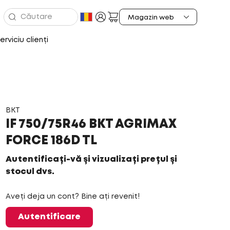
erviciu clienți
BKT
IF 750/75R46 BKT AGRIMAX
FORCE 186D TL
Autentificați-vă și vizualizați prețul și
stocul dvs.
Aveți deja un cont? Bine ați revenit!
Autentificare