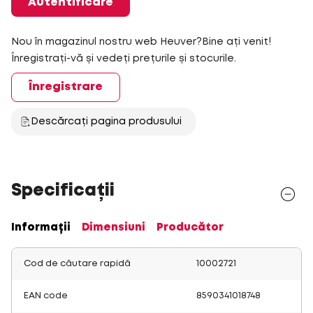
Autentificare
Nou în magazinul nostru web Heuver?Bine ați venit!
Înregistrați-vă și vedeți prețurile și stocurile.
Înregistrare
Descărcați pagina produsului
Specificații
Informații
Dimensiuni
Producător
Cod de căutare rapidă
10002721
EAN code
8590341018748