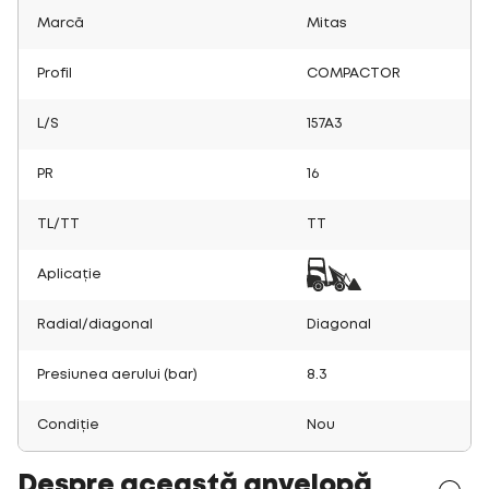
Marcă
Mitas
Profil
COMPACTOR
L/S
157A3
PR
16
TL/TT
TT
Aplicație
Radial/diagonal
Diagonal
Presiunea aerului (bar)
8.3
Condiție
Nou
Despre această anvelopă