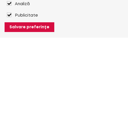
Analiză
Publicitate
Salvare preferințe
Despre Heuver
Despre Heuver
Istoric
Mai multe Despre Heuver