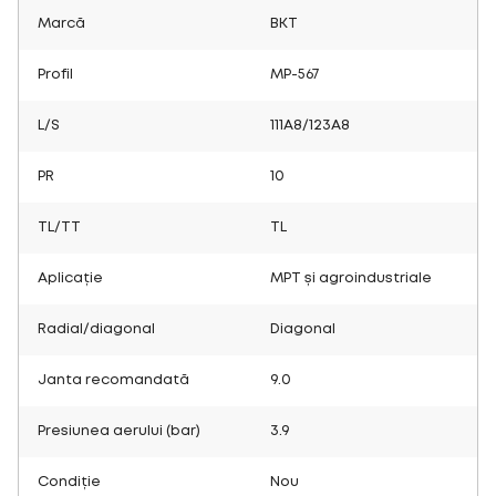
Marcă
BKT
Profil
MP-567
L/S
111A8/123A8
PR
10
TL/TT
TL
Aplicație
MPT și agroindustriale
Radial/diagonal
Diagonal
Janta recomandată
9.0
Presiunea aerului (bar)
3.9
Condiție
Nou