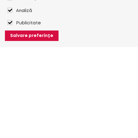
Analiză
Publicitate
Salvare preferințe
Despre Heuver
Despre Heuver
Istoric
Mai multe Despre Heuver