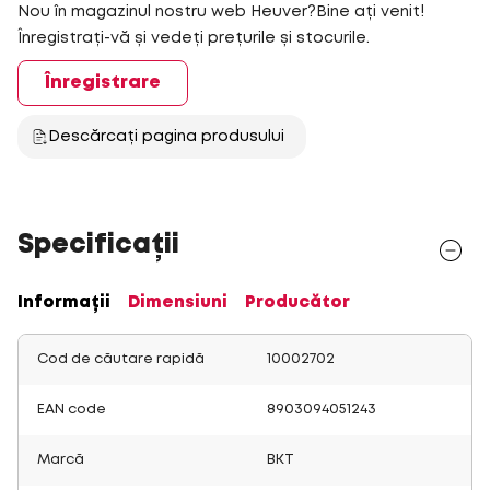
Nou în magazinul nostru web Heuver?Bine ați venit!
Înregistrați-vă și vedeți prețurile și stocurile.
Înregistrare
Descărcați pagina produsului
Specificații
Informații
Dimensiuni
Producător
Cod de căutare rapidă
10002702
EAN code
8903094051243
Marcă
BKT