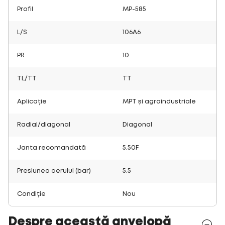
Profil
MP-585
L/S
106A6
PR
10
TL/TT
TT
Aplicație
MPT și agroindustriale
Radial/diagonal
Diagonal
Janta recomandată
5.50F
Presiunea aerului (bar)
5.5
Condiție
Nou
Despre această anvelopă