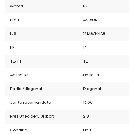
Marcă
BKT
Profil
AS-504
L/S
131A8/144A8
PR
14
TL/TT
TL
Aplicație
Unealtă
Radial/diagonal
Diagonal
Janta recomandată
16.00
Presiunea aerului (bar)
2.8
Condiție
Nou