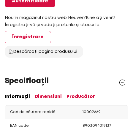
Autentificare
Nou în magazinul nostru web Heuver?Bine ați venit!
Înregistrați-vă și vedeți prețurile și stocurile.
Înregistrare
Descărcați pagina produsului
Specificații
Informații
Dimensiuni
Producător
Cod de căutare rapidă
10002669
EAN code
8903094019137