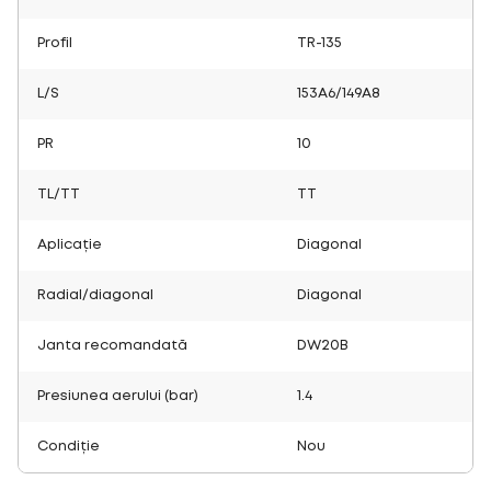
Profil
TR-135
L/S
153A6/149A8
PR
10
TL/TT
TT
Aplicație
Diagonal
Radial/diagonal
Diagonal
Janta recomandată
DW20B
Presiunea aerului (bar)
1.4
Condiție
Nou