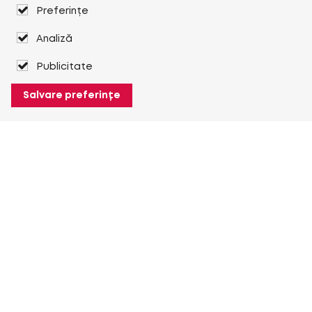
Preferințe
Analiză
Publicitate
Salvare preferințe
Despre Heuver
Despre Heuver
Istoric
Mai multe Despre Heuver