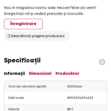
Nou în magazinul nostru web Heuver?Bine ați venit!
Înregistrați-vă și vedeți prețurile și stocurile.
Înregistrare
Descărcați pagina produsului
Specificații
Informații
Dimensiuni
Producător
Cod de căutare rapidă
10002646
EAN code
8903094034222
Marcă
BKT