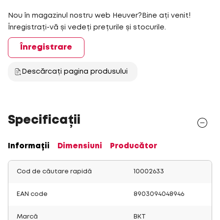
Nou în magazinul nostru web Heuver?Bine ați venit!
Înregistrați-vă și vedeți prețurile și stocurile.
Înregistrare
Descărcați pagina produsului
Specificații
Informații
Dimensiuni
Producător
Cod de căutare rapidă
10002633
EAN code
8903094048946
Marcă
BKT