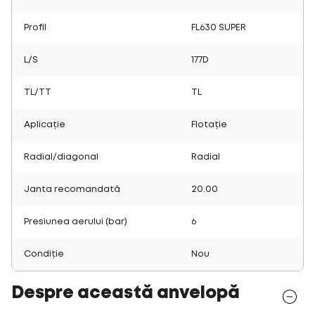
Profil
FL630 SUPER
L/S
177D
TL/TT
TL
Aplicație
Flotație
Radial/diagonal
Radial
Janta recomandată
20.00
Presiunea aerului (bar)
6
Condiție
Nou
Despre această anvelopă