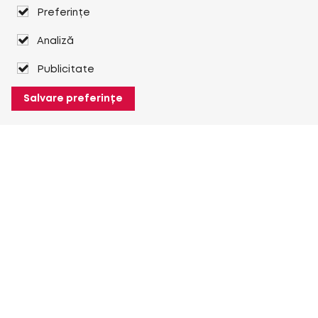
Preferințe
Analiză
Publicitate
Salvare preferințe
Despre Heuver
Despre Heuver
Istoric
Mai multe Despre Heuver
Heuver pentru mine
Conectare