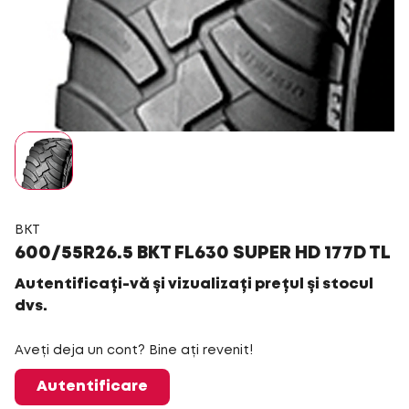
BKT
600/55R26.5 BKT FL630 SUPER HD 177D TL
Autentificați-vă și vizualizați prețul și stocul
dvs.
Aveți deja un cont? Bine ați revenit!
Autentificare