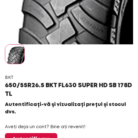
BKT
650/55R26.5 BKT FL630 SUPER HD SB 178D
TL
Autentificați-vă și vizualizați prețul și stocul
dvs.
Aveți deja un cont? Bine ați revenit!