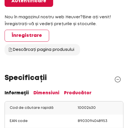
Autentificare
Nou în magazinul nostru web Heuver?Bine ați venit!
Înregistrați-vă și vedeți prețurile și stocurile.
Înregistrare
Descărcați pagina produsului
Specificații
Informații
Dimensiuni
Producător
Cod de căutare rapidă
10002630
EAN code
8903094048953