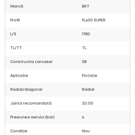
Marcă
BKT
Profil
FL630 SUPER
L/S
178D
TL/TT
TL
Constructia carcasei
SB
Aplicație
Flotație
Radial/diagonal
Radial
Janta recomandată
20.00
Presiunea aerului (bar)
6
Condiție
Nou