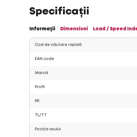
Specificații
Informații
Dimensiuni
Load / Speed Ind
Cod de căutare rapidă
EAN code
Marcă
Profil
PR
TL/TT
Poziția axului