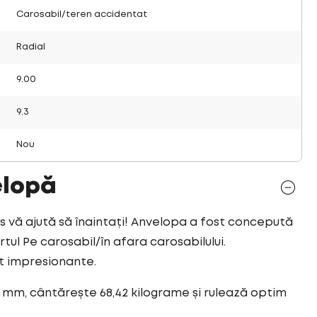
Carosabil/teren accidentat
Radial
9.00
9.3
Nou
elopă
vă ajută să înaintați! Anvelopa a fost concepută
tul Pe carosabil/în afara carosabilului.
nt impresionante.
7 mm, cântărește 68,42 kilograme și rulează optim