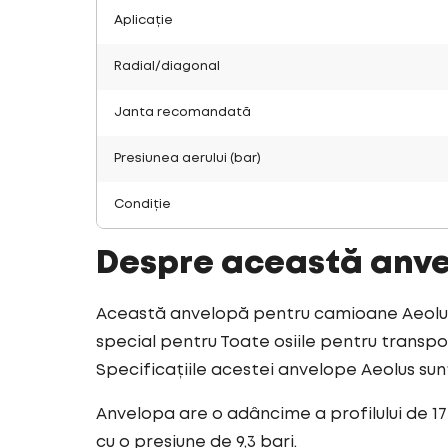
Aplicație
Radial/diagonal
Janta recomandată
Presiunea aerului (bar)
Condiție
Despre această anv
Această anvelopă pentru camioane Aeolus 
special pentru Toate osiile pentru transpor
Specificațiile acestei anvelope Aeolus su
Anvelopa are o adâncime a profilului de 1
cu o presiune de 9,3 bari.