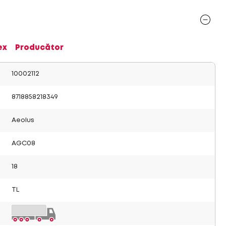
ex
Producător
10002112
8718858218349
Aeolus
AGC08
18
TL