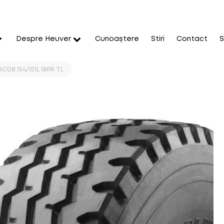
Despre Heuver
Cunoaștere
Stiri
Contact
S
C08 154/151L 18PR TL