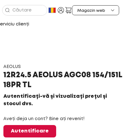
erviciu clienți
AEOLUS
12R24.5 AEOLUS AGC08 154/151L
18PR TL
Autentificați-vă și vizualizați prețul și
stocul dvs.
Aveți deja un cont? Bine ați revenit!
Autentificare