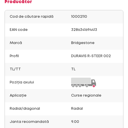
Producător
Cod de căutare rapidă
10002110
EAN code
3286341694413
Marcă
Bridgestone
Profil
DURAVIS R-STEER 002
TL/TT
TL
Poziția axului
Aplicație
Curse regionale
Radial/diagonal
Radial
Janta recomandată
9.00