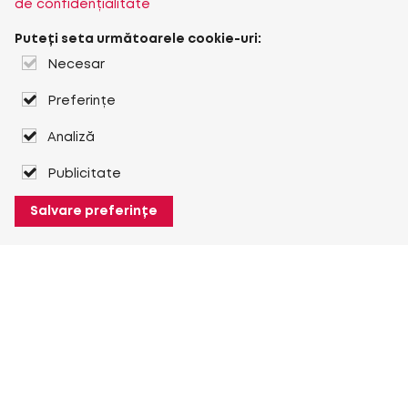
de confidențialitate
Puteți seta următoarele cookie-uri:
Necesar
Preferințe
Analiză
Publicitate
Salvare preferințe
Despre Heuver
Despre Heuver
Istoric
Mai multe Despre Heuver