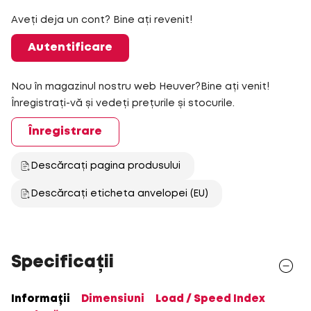
Aveți deja un cont? Bine ați revenit!
Autentificare
Nou în magazinul nostru web Heuver?Bine ați venit!
Înregistrați-vă și vedeți prețurile și stocurile.
Înregistrare
Descărcați pagina produsului
Descărcați eticheta anvelopei (EU)
Specificații
Informații
Dimensiuni
Load / Speed Index