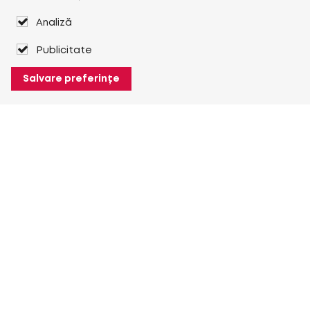
Analiză
Publicitate
Salvare preferințe
Despre Heuver
Despre Heuver
Istoric
Mai multe Despre Heuver
Heuver pentru mine
Conectare
Înregistrare