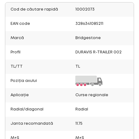
Cod de căutare rapidă
10002073
EAN code
3286341085211
Marcă
Bridgestone
Profil
DURAVIS R-TRAILER 002
TL/TT
TL
Poziția axului
Aplicație
Curse regionale
Radial/diagonal
Radial
Janta recomandată
11.75
M+S
M+S