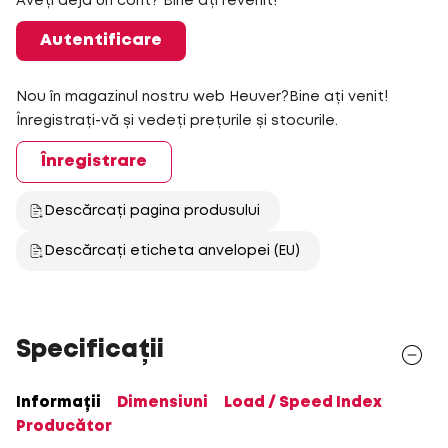
Aveți deja un cont? Bine ați revenit!
Autentificare
Nou în magazinul nostru web Heuver?Bine ați venit!
Înregistrați-vă și vedeți prețurile și stocurile.
Înregistrare
Descărcați pagina produsului
Descărcați eticheta anvelopei (EU)
Specificații
Informații
Dimensiuni
Load / Speed Index
Producător