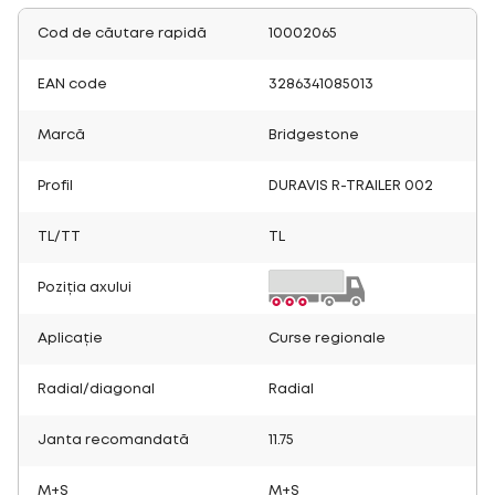
Cod de căutare rapidă
10002065
EAN code
3286341085013
Marcă
Bridgestone
Profil
DURAVIS R-TRAILER 002
TL/TT
TL
Poziția axului
Aplicație
Curse regionale
Radial/diagonal
Radial
Janta recomandată
11.75
M+S
M+S