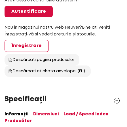
Aveți deja un cont? Bine ați revenit!
Autentificare
Nou în magazinul nostru web Heuver?Bine ați venit!
Înregistrați-vă și vedeți prețurile și stocurile.
Înregistrare
Descărcați pagina produsului
Descărcați eticheta anvelopei (EU)
Specificații
Informații
Dimensiuni
Load / Speed Index
Producător