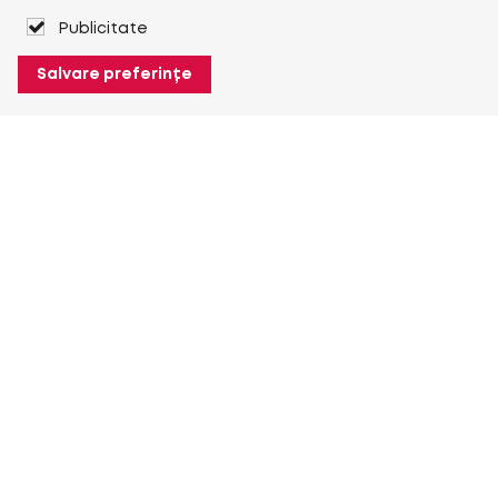
Publicitate
Salvare preferințe
Despre Heuver
Despre Heuver
Istoric
Mai multe Despre Heuver
Heuver pentru mine
Conectare
Înregistrare
Mai multe Heuver pentru mine