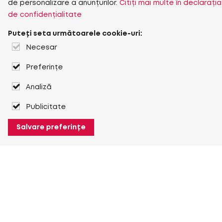
de personalizare a anunțurilor.
Citiți mai multe în declarația
de confidențialitate
Puteți seta următoarele cookie-uri:
Necesar
Preferințe
Analiză
Publicitate
Salvare preferințe
Despre Heuver
Despre Heuver
Istoric
Mai multe Despre Heuver