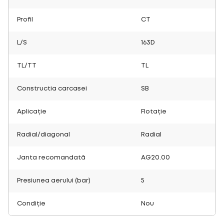
Profil
CT
L/S
163D
TL/TT
TL
Constructia carcasei
SB
Aplicație
Flotație
Radial/diagonal
Radial
Janta recomandată
AG20.00
Presiunea aerului (bar)
5
Condiție
Nou