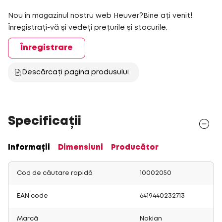
Nou în magazinul nostru web Heuver?Bine ați venit!
Înregistrați-vă și vedeți prețurile și stocurile.
Înregistrare
Descărcați pagina produsului
Specificații
Informații
Dimensiuni
Producător
Cod de căutare rapidă
10002050
EAN code
6419440232713
Marcă
Nokian