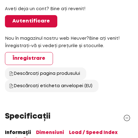
Aveți deja un cont? Bine ați revenit!
Autentificare
Nou în magazinul nostru web Heuver?Bine ați venit!
Înregistrați-vă și vedeți prețurile și stocurile.
Înregistrare
Descărcați pagina produsului
Descărcați eticheta anvelopei (EU)
Specificații
Informații
Dimensiuni
Load / Speed Index