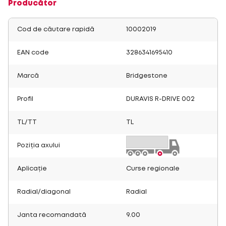
Producător
Cod de căutare rapidă
10002019
EAN code
3286341695410
Marcă
Bridgestone
Profil
DURAVIS R-DRIVE 002
TL/TT
TL
Poziția axului
Aplicație
Curse regionale
Radial/diagonal
Radial
Janta recomandată
9.00