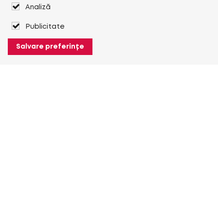
Analiză
Publicitate
Salvare preferințe
Despre Heuver
Despre Heuver
Istoric
Mai multe Despre Heuver
Heuver pentru mine
Conectare
Înregistrare