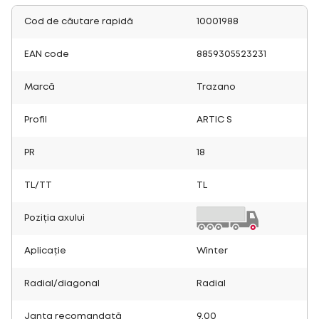
Cod de căutare rapidă
10001988
EAN code
8859305523231
Marcă
Trazano
Profil
ARTIC S
PR
18
TL/TT
TL
Poziția axului
Aplicație
Winter
Radial/diagonal
Radial
Janta recomandată
9.00