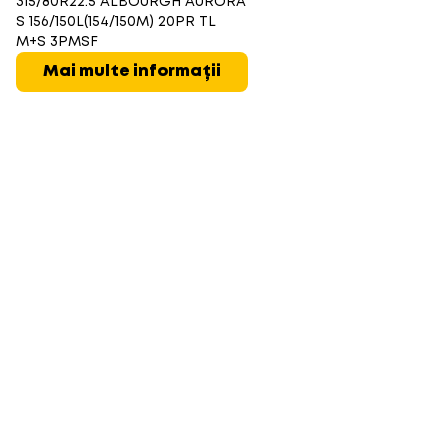
315/80R22.5 ALBOURGH AURORA
S 156/150L(154/150M) 20PR TL
M+S 3PMSF
Mai multe informații