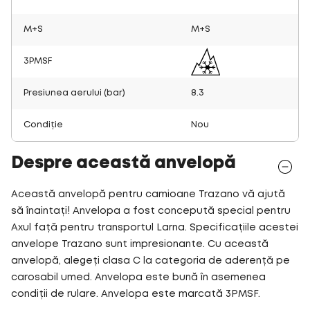
M+S
M+S
3PMSF
Presiunea aerului (bar)
8.3
Condiție
Nou
Despre această anvelopă
Această anvelopă pentru camioane Trazano vă ajută
să înaintați! Anvelopa a fost concepută special pentru
Axul față pentru transportul Larna. Specificațiile acestei
anvelope Trazano sunt impresionante. Cu această
anvelopă, alegeți clasa C la categoria de aderență pe
carosabil umed. Anvelopa este bună în asemenea
condiții de rulare. Anvelopa este marcată 3PMSF.