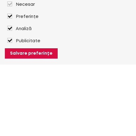
Necesar
Preferințe
Analiză
Publicitate
Salvare preferințe
Despre Heuver
Despre Heuver
Istoric
Mai multe Despre Heuver
Heuver pentru mine