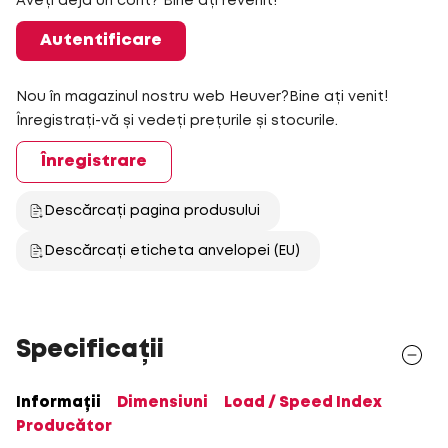
Aveți deja un cont? Bine ați revenit!
Autentificare
Nou în magazinul nostru web Heuver?Bine ați venit!
Înregistrați-vă și vedeți prețurile și stocurile.
Înregistrare
Descărcați pagina produsului
Descărcați eticheta anvelopei (EU)
Specificații
Informații
Dimensiuni
Load / Speed Index
Producător