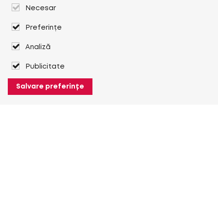
Necesar
Preferințe
Analiză
Publicitate
Salvare preferințe
Despre Heuver
Despre Heuver
Istoric
Mai multe Despre Heuver
Heuver pentru mine