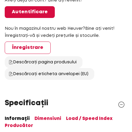
Aveți deja un cont? Bine ați revenit!
Autentificare
Nou în magazinul nostru web Heuver?Bine ați venit!
Înregistrați-vă și vedeți prețurile și stocurile.
Înregistrare
Descărcați pagina produsului
Descărcați eticheta anvelopei (EU)
Specificații
Informații
Dimensiuni
Load / Speed Index
Producător