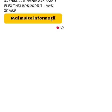
445/65R22.5 HANKOOK SMART
FLEX TH31 169K 20PR TL M+S
3PMSF
Mai multe informații