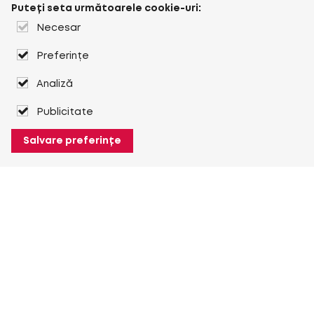
Puteți seta următoarele cookie-uri:
Necesar
Preferințe
Analiză
Publicitate
Salvare preferințe
Despre Heuver
Despre Heuver
Istoric
Mai multe Despre Heuver
Heuver pentru mine