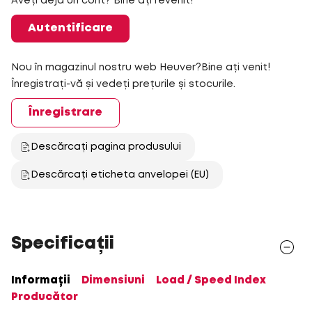
Aveți deja un cont? Bine ați revenit!
Autentificare
Nou în magazinul nostru web Heuver?Bine ați venit!
Înregistrați-vă și vedeți prețurile și stocurile.
Înregistrare
Descărcați pagina produsului
Descărcați eticheta anvelopei (EU)
Specificații
Informații
Dimensiuni
Load / Speed Index
Producător