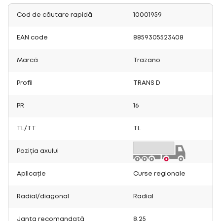
Cod de căutare rapidă
10001959
EAN code
8859305523408
Marcă
Trazano
Profil
TRANS D
PR
16
TL/TT
TL
Poziția axului
Aplicație
Curse regionale
Radial/diagonal
Radial
Janta recomandată
8.25