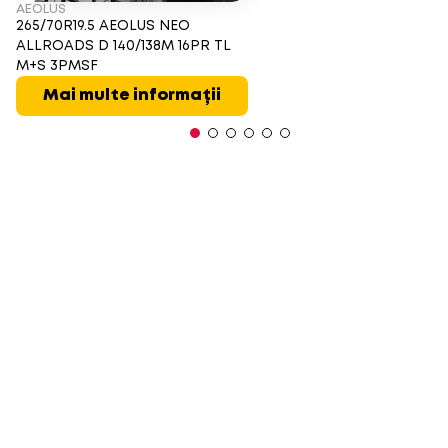
AEOLUS
265/70R19.5 AEOLUS NEO
ALLROADS D 140/138M 16PR TL
M+S 3PMSF
Mai multe informații