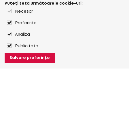
Puteți seta următoarele cookie-uri:
Necesar
Preferințe
Analiză
Publicitate
Salvare preferințe
Despre Heuver
Despre Heuver
Istoric
Mai multe Despre Heuver
Heuver pentru mine