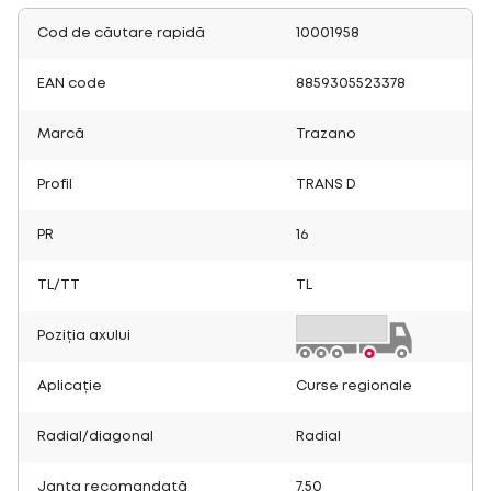
Cod de căutare rapidă
10001958
EAN code
8859305523378
Marcă
Trazano
Profil
TRANS D
PR
16
TL/TT
TL
Poziția axului
Aplicație
Curse regionale
Radial/diagonal
Radial
Janta recomandată
7.50