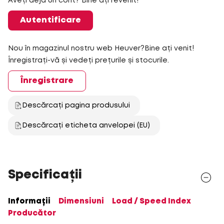
Aveți deja un cont? Bine ați revenit!
Autentificare
Nou în magazinul nostru web Heuver?Bine ați venit!
Înregistrați-vă și vedeți prețurile și stocurile.
Înregistrare
Descărcați pagina produsului
Descărcați eticheta anvelopei (EU)
Specificații
Informații
Dimensiuni
Load / Speed Index
Producător