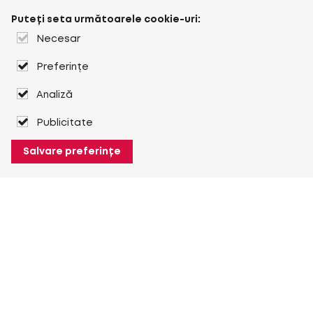
Puteți seta următoarele cookie-uri:
Necesar
Preferințe
Analiză
Publicitate
Salvare preferințe
Despre Heuver
Despre Heuver
Istoric
Mai multe Despre Heuver