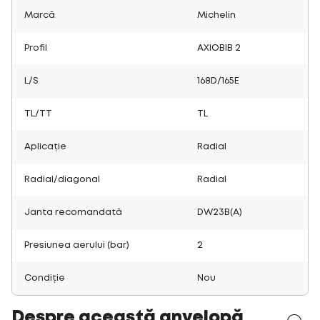
Marcă
Michelin
Profil
AXIOBIB 2
L/S
168D/165E
TL/TT
TL
Aplicație
Radial
Radial/diagonal
Radial
Janta recomandată
DW23B(A)
Presiunea aerului (bar)
2
Condiție
Nou
Despre această anvelopă