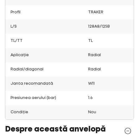
Profil
TRAKER
L/S
128A8/125B
TL/TT
TL
Aplicație
Radial
Radial/diagonal
Radial
Janta recomandată
W11
Presiunea aerului (bar)
1.6
Condiție
Nou
Despre această anvelopă