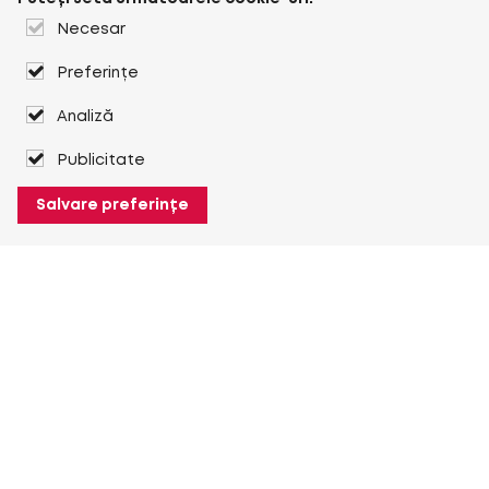
Necesar
Preferințe
Analiză
Publicitate
Salvare preferințe
Despre Heuver
Despre Heuver
Istoric
Mai multe Despre Heuver
Heuver pentru mine