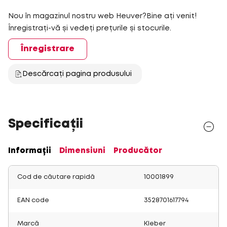
Nou în magazinul nostru web Heuver?Bine ați venit!
Înregistrați-vă și vedeți prețurile și stocurile.
Înregistrare
Descărcați pagina produsului
Specificații
Informații
Dimensiuni
Producător
Cod de căutare rapidă
10001899
EAN code
3528701617794
Marcă
Kleber