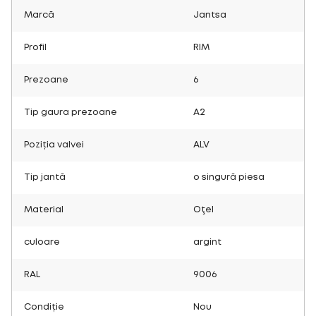
Marcă
Jantsa
Profil
RIM
Prezoane
6
Tip gaura prezoane
A2
Poziția valvei
ALV
Tip jantă
o singură piesa
Material
Oţel
culoare
argint
RAL
9006
Condiție
Nou