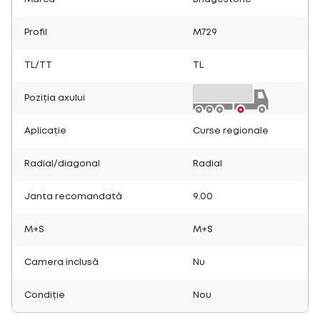
Profil
M729
TL/TT
TL
Poziția axului
Aplicație
Curse regionale
Radial/diagonal
Radial
Janta recomandată
9.00
M+S
M+S
Camera inclusă
Nu
Condiție
Nou