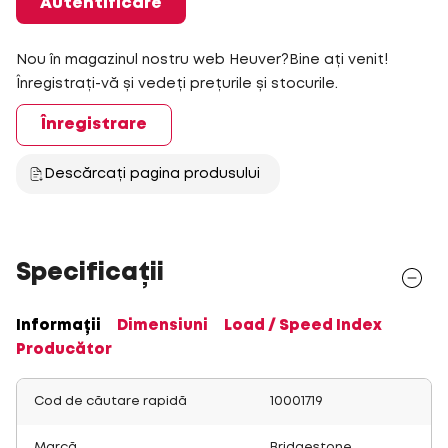
Autentificare
Nou în magazinul nostru web Heuver?Bine ați venit!
Înregistrați-vă și vedeți prețurile și stocurile.
Înregistrare
Descărcați pagina produsului
Specificații
Informații
Dimensiuni
Load / Speed Index
Producător
Cod de căutare rapidă
10001719
Marcă
Bridgestone