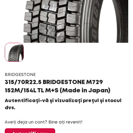
BRIDGESTONE
315/70R22.5 BRIDGESTONE M729
152M/154L TL M+S (Made in Japan)
Autentificați-vă și vizualizați prețul și stocul
dvs.
Aveți deja un cont? Bine ați revenit!