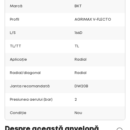
Marcă
BKT
Profil
AGRIMAX V-FLECTO
L/S
166D
TL/TT
TL
Aplicație
Radial
Radial/diagonal
Radial
Janta recomandată
DW20B
Presiunea aerului (bar)
2
Condiție
Nou
Despre această anvelopă