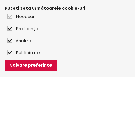
Puteți seta următoarele cookie-uri:
Necesar
Preferințe
Analiză
Publicitate
Salvare preferințe
Despre Heuver
Despre Heuver
Istoric
Mai multe Despre Heuver