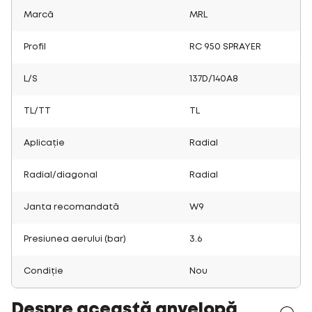
Marcă
MRL
Profil
RC 950 SPRAYER
L/S
137D/140A8
TL/TT
TL
Aplicație
Radial
Radial/diagonal
Radial
Janta recomandată
W9
Presiunea aerului (bar)
3.6
Condiție
Nou
Despre această anvelopă