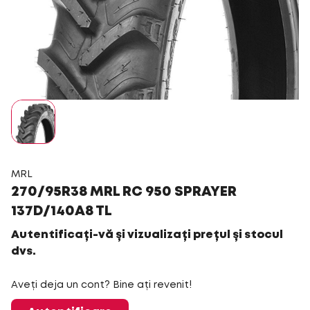
MRL
270/95R38 MRL RC 950 SPRAYER
137D/140A8 TL
Autentificați-vă și vizualizați prețul și stocul
dvs.
Aveți deja un cont? Bine ați revenit!