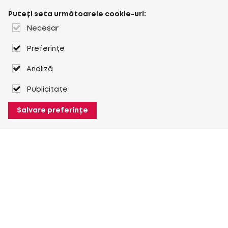
Puteți seta următoarele cookie-uri:
Necesar
Preferințe
Analiză
Publicitate
Salvare preferințe
Despre Heuver
Despre Heuver
Istoric
Mai multe Despre Heuver