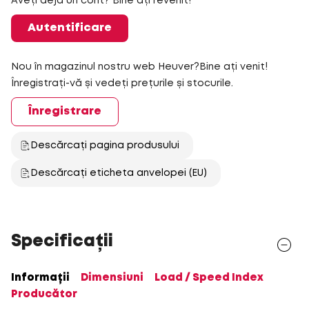
Aveți deja un cont? Bine ați revenit!
Autentificare
Nou în magazinul nostru web Heuver?Bine ați venit!
Înregistrați-vă și vedeți prețurile și stocurile.
Înregistrare
Descărcați pagina produsului
Descărcați eticheta anvelopei (EU)
Specificații
Informații
Dimensiuni
Load / Speed Index
Producător