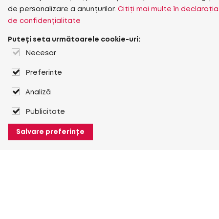
de personalizare a anunțurilor.
Citiți mai multe în declarația
de confidențialitate
Puteți seta următoarele cookie-uri:
Necesar
Preferințe
Analiză
Publicitate
Salvare preferințe
Despre Heuver
Despre Heuver
Istoric
Mai multe Despre Heuver