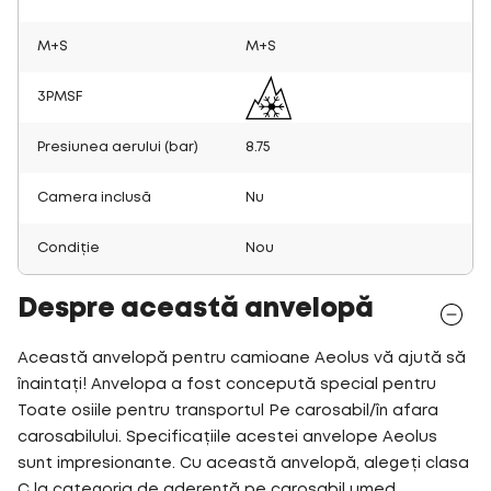
M+S
M+S
3PMSF
Presiunea aerului (bar)
8.75
Camera inclusă
Nu
Condiție
Nou
Despre această anvelopă
Această anvelopă pentru camioane Aeolus vă ajută să
înaintați! Anvelopa a fost concepută special pentru
Toate osiile pentru transportul Pe carosabil/în afara
carosabilului. Specificațiile acestei anvelope Aeolus
sunt impresionante. Cu această anvelopă, alegeți clasa
C la categoria de aderență pe carosabil umed.