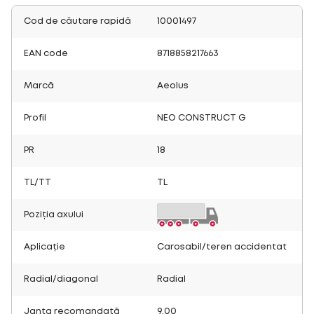
Cod de căutare rapidă
10001497
EAN code
8718858217663
Marcă
Aeolus
Profil
NEO CONSTRUCT G
PR
18
TL/TT
TL
Poziția axului
Aplicație
Carosabil/teren accidentat
Radial/diagonal
Radial
Janta recomandată
9.00