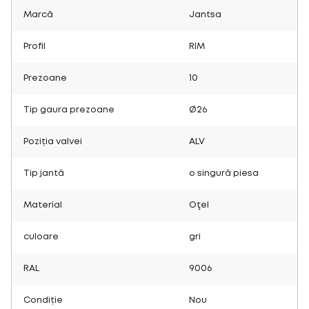
Marcă
Jantsa
Profil
RIM
Prezoane
10
Tip gaura prezoane
Ø26
Poziția valvei
ALV
Tip jantă
o singură piesa
Material
Oţel
culoare
gri
RAL
9006
Condiție
Nou